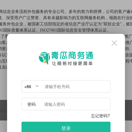
联网信息业务流程外包服务的专业公司。多年的努力和拼搏，公司的客户遍
值、深受用户广泛赞誉、具有卓越影响力的互联网服务机构，领跑在行业
型服务外包企业，被国家工信部指定的省信息产业厅认定为“双软企业”，被
001国际质量体系认证、ISO27001国际信息安全管理体系认证。
客户的一致认可和好评。产品体系主要分为互联网基础服务、网络推广
客户提供企业互联网化的钥匙，携手企业进入互联网时代。泛亚网络推广服
更高效更便捷，带来更多商机。泛亚电子商务服务可以为客户提供B2B、B
以互联网金融产品为主，并包含400电话、企业QQ、SEO等，在为企
为互联网信息服务全国百强企业，在推动战略性新兴产业健康发展的过程
及东南亚地区的经济建设作出新的贡献。
点击查看
微信：
QQ：
xxxxxxx
1234567