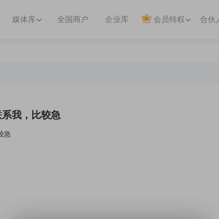
媒体库
全国商户
企业库
会员特权
合伙
联系我，比较急
较急