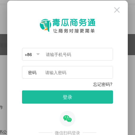
点击查看
微信：
QQ：
xxxxxx
12345678
作
红书公众号软文，私信与评论