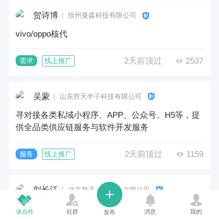
贺诗博
｜ 徐州曼森科技有限公司
vivo/oppo核代
2天前顶过
2537
需求
线上推广
吴蒙
｜ 山东胜天半子科技有限公司
寻对接各类私域小程序、APP、公众号、H5等，提
供全品类供应链服务与软件开发服务
2天前顶过
1159
服务
线上推广
刘长江
｜ 北京胜天半子科技有限公司
供应链一站式服务
谈合作
社群
消息
我的
发布