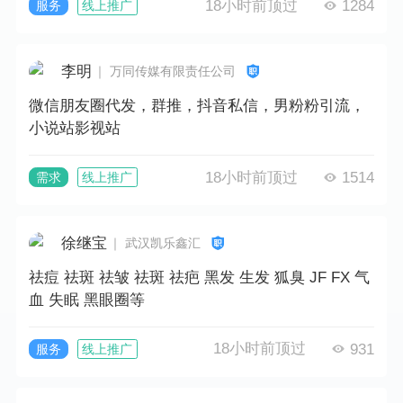
18小时前顶过
1284
服务
线上推广
李明
｜ 万同传媒有限责任公司
微信朋友圈代发，群推，抖音私信，男粉粉引流，
小说站影视站
18小时前顶过
1514
需求
线上推广
徐继宝
｜ 武汉凯乐鑫汇
祛痘 祛斑 祛皱 祛斑 祛疤 黑发 生发 狐臭 JF FX 气
血 失眠 黑眼圈等
18小时前顶过
931
服务
线上推广